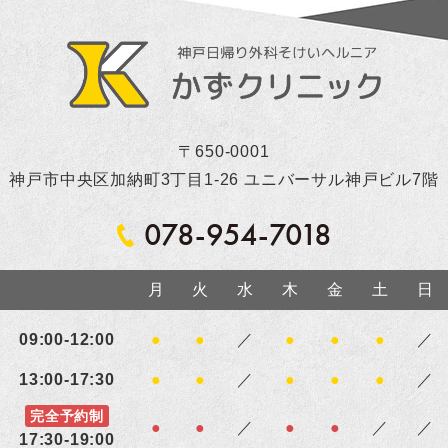
〒650-0001
神戸市中央区加納町3丁目1-26 ユニバーサル神戸ビル7階
078-954-7018
月
火
水
木
金
土
日
09:00-12:00
●
●
／
●
●
●
／
13:00-17:30
●
●
／
●
●
●
／
完全予約制
●
●
／
●
●
／
／
17:30-19:00