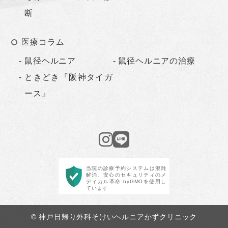
断
医療コラム
鼠径ヘルニア
鼠径ヘルニアの治療
ときどき『阪神タイガ
ース』
当院の診療予約システムは混雑
解消、安心のセキュリティのメ
ディカル革命 byGMOを使用し
ています
© 神戸日帰り外科そけいヘルニアかずクリニック