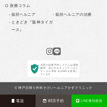
医療コラム
鼠径ヘルニア
鼠径ヘルニアの治療
ときどき『阪神タイガ
ース』
当院の診療予約システムは混雑
解消、安心のセキュリティのメ
ディカル革命 byGMOを使用し
ています
© 神戸日帰り外科そけいヘルニアかずクリニック
電話
WEB予約
LINE無料相談