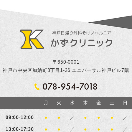
〒650-0001
神戸市中央区加納町3丁目1-26 ユニバーサル神戸ビル7階
078-954-7018
月
火
水
木
金
土
日
09:00-12:00
●
●
／
●
●
●
／
13:00-17:30
●
●
／
●
●
●
／